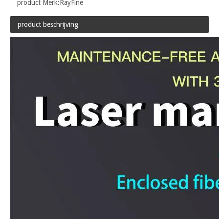
product Merk:
RayFine
product beschrijving