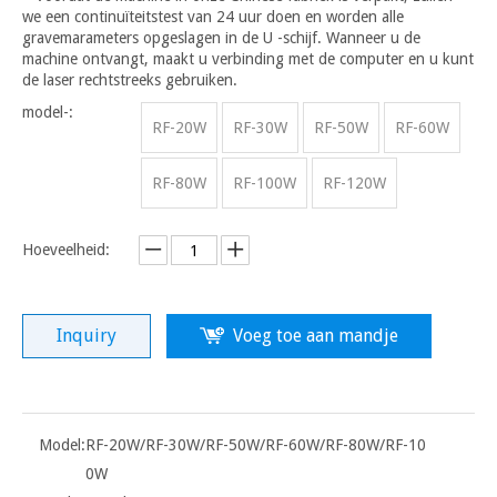
we een continuïteitstest van 24 uur doen en worden alle
gravemarameters opgeslagen in de U -schijf. Wanneer u de
machine ontvangt, maakt u verbinding met de computer en u kunt
de laser rechtstreeks gebruiken.
model-:
RF-20W
RF-30W
RF-50W
RF-60W
RF-80W
RF-100W
RF-120W
Hoeveelheid:
Inquiry
Voeg toe aan mandje
Model:
RF-20W/RF-30W/RF-50W/RF-60W/RF-80W/RF-10
0W