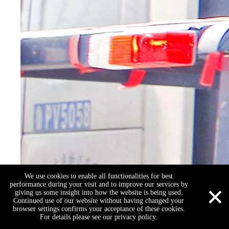
We use cookies to enable all functionalities for best
×
performance during your visit and to improve our services by
giving us some insight into how the website is being used.
Continued use of our website without having changed your
browser settings confirms your acceptance of these cookies.
For details please see our privacy policy.
Skype
E -mail
QQ
Bel ons
WhatsApp