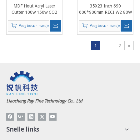
MDF Hout Acryl Laser
35X23 Inch 690
Cutter 100w 150w CO2
600*900mm RECI W2 80W
6040 6090 1390 1310
CO2 Lasersnijden
Lasersnijmachine Prijs:
Graveermachine Voor Hout
Voeg toe aan mandje
Voeg toe aan mandje
Acryl 6090
1
2
»
Liaocheng Ray Fine Technology Co., Ltd
Snelle links