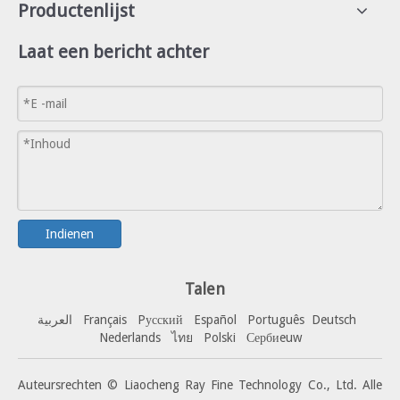
Productenlijst
Laat een bericht achter
Indienen
Talen
العربية
Français
Pусский
Español
Portuguê
s
Deutsch
Nederlands
ไทย
Polski
Сербиeuw
Auteursrechten © Liaocheng Ray Fine Technology Co., Ltd. Alle