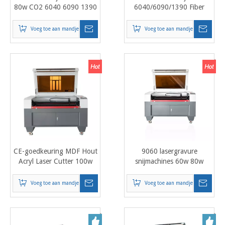
80w CO2 6040 6090 1390
6040/6090/1390 Fiber
1310 Lasersnijmachine
Laser Cutter Prijs:
Prijs:
Voeg toe aan mandje
Voeg toe aan mandje
CE-goedkeuring MDF Hout
9060 lasergravure
Acryl Laser Cutter 100w
snijmachines 60w 80w
150w CO2 6040 6090
100w hout acryl cnc
1390 1310
lasergraveur 1390
Voeg toe aan mandje
Voeg toe aan mandje
Lasersnijmachine Prijs