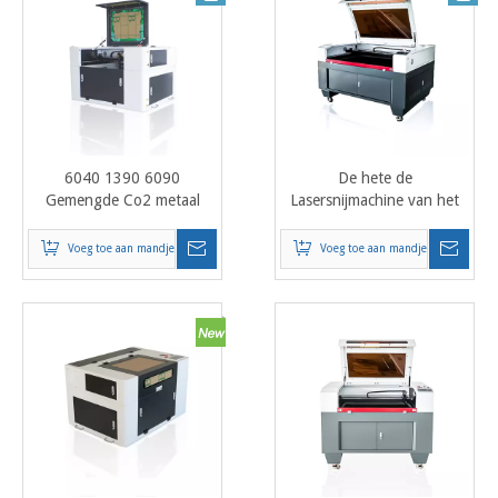
6040 1390 6090
De hete de
Gemengde Co2 metaal
Lasersnijmachine van het
acryl roestvrij staal
Verkoopmetaal Laser sneed
lasersnijmachine voor
Industrieel
Voeg toe aan mandje
Voeg toe aan mandje
metalen plaat en niet-
Machinesmateriaal 6090
metalen hout
1390 6040