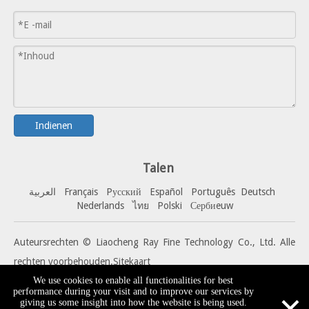
Indienen
Talen
العربية
Français
Pусский
Español
Portuguê
s
Deutsch
Nederlands
ไทย
Polski
Сербиeuw
Auteursrechten © Liaocheng Ray Fine Technology Co., Ltd. Alle
rechten voorbehouden.
Sitekaart
We use cookies to enable all functionalities for best
×
performance during your visit and to improve our services by
giving us some insight into how the website is being used.