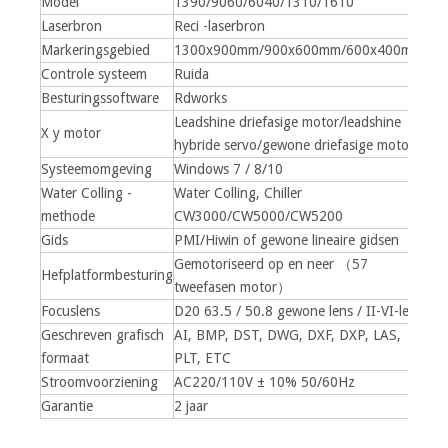
Model
1390/9060/6040/1310/1610
Laserbron
Reci -laserbron
Markeringsgebied
1300x900mm/900x600mm/600x400mm
Controle systeem
Ruida
Besturingssoftware
Rdworks
Leadshine driefasige motor/leadshine
X y motor
hybride servo/gewone driefasige motor
Systeemomgeving
Windows 7 / 8/10
Water Colling -
Water Colling, Chiller
methode
CW3000/CW5000/CW5200
Gids
PMI/Hiwin of gewone lineaire gidsen
Gemotoriseerd op en neer （57
Hefplatformbesturing
tweefasen motor）
Focuslens
D20 63.5 / 50.8 gewone lens / II-VI-lens
Geschreven grafisch
AI, BMP, DST, DWG, DXF, DXP, LAS,
formaat
PLT, ETC
Stroomvoorziening
AC220/110V ± 10% 50/60Hz
Garantie
2 jaar