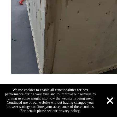
Voorbeeldshow
We use cookies to enable all functionalities for best
×
performance during your visit and to improve our services by
giving us some insight into how the website is being used.
Aangepaste materialen: koolstofstaal, zacht staal, roestvrij
Continued use of our website without having changed your
browser settings confirms your acceptance of these cookies.
staal, siliciumstaal, aluminiumlegering, titaniumlegering,
For details please see our privacy policy.
Skype
E -mail
QQ
Bel ons
WhatsApp
gegalvaniseerde stalen plaat, bestelbord en vele soorten