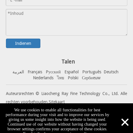
Indienen
Talen
العربية
Français
Pусский
Español
Portuguê
s
Deutsch
Nederlands
ไทย
Polski
Сербиeuw
Auteursrechten © Liaocheng Ray Fine Technology Co., Ltd. Alle
rechten voorbehouden.
Sitekaart
We use cookies to enable all functionalities for best
×
performance during your visit and to improve our services by
giving us some insight into how the website is being used.
Continued use of our website without having changed your
browser settings confirms your acceptance of these cookies.