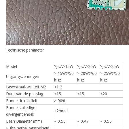
Technische parameter
Model
YJ-UV-15W
YJ-UV-20W
YJ-UV-25W
> 15W@50
> 20W@60
> 25W@50
Uitgangsvermogen
kHz
kHz
kHz
Laserstraalkwaliteit M2
<1.2
Duur van de polsslag
<15
<15
<20
Bundelcirculariteit
> 90%
Bundel volledige
≤2mrad
divergentiehoek
Bean Diameter (mm)
~ 0,55
~ 0,47
~ 0,55
Pulse herhalingssnelheid