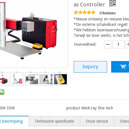
as Controller
0 Reviews
*Nieuw ontwerp en nieuwe kle
*De externe schakelkast regelt 
*We hebben laserwaarschuwingsli
Terwijl de laser werkt, is het lic
Hoeveelheid:
Inquiry
0W 30W
product Merk:
ray fine tech
 beschrijving
Technische specificatie
Onze service
Stand