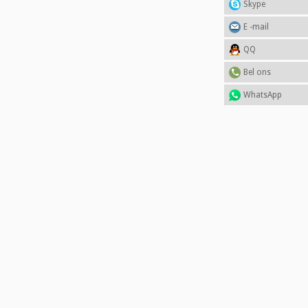
Skype
E -mail
QQ
Bel ons
WhatsApp