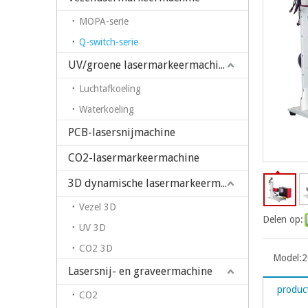
MOPA-serie
Q-switch-serie
UV/groene lasermarkeermachine
Luchtafkoeling
Waterkoeling
PCB-lasersnijmachine
CO2-lasermarkeermachine
3D dynamische lasermarkeermachine
Vezel 3D
Delen op:
UV 3D
CO2 3D
Model:
2
Lasersnij- en graveermachine
product
CO2