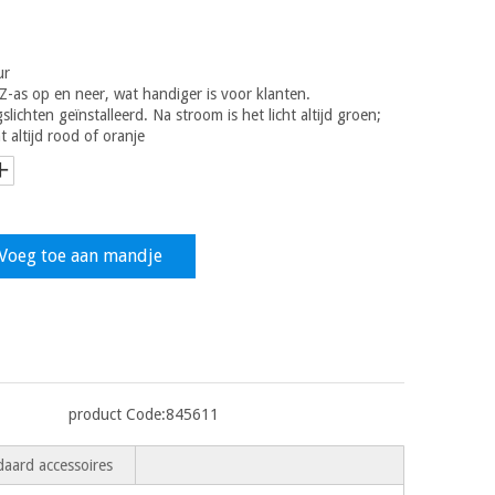
ur
Z-as op en neer, wat handiger is voor klanten.
chten geïnstalleerd. Na stroom is het licht altijd groen;
ht altijd rood of oranje
Voeg toe aan mandje
product Code:
845611
aard accessoires