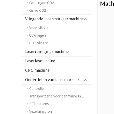
Gemengde CO2
Mach
Galvo CO2
Vliegende lasermarkeermachine
Vezel vliegen
UV-vliegen
CO2 Vliegen
Laserreinigingsmachine
Laserlasmachine
CNC machine
Onderdelen van lasermarkeermachine
Controller
Transportband voor penmarkering op fiberlasermarkeermachine
F-Theta-lens
Vezellaserbron