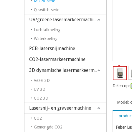
MOPA-serie
Q-switch-serie
UV/groene lasermarkeermachine
Luchtafkoeling
Waterkoeling
PCB-lasersnijmachine
CO2-lasermarkeermachine
3D dynamische lasermarkeermachine
Vezel 3D
Delen op:
UV 3D
CO2 3D
Model:
R
Lasersnij- en graveermachine
product
CO2
Gemengde CO2
Feber La