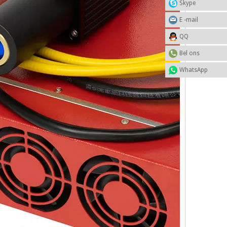
Skype
E -mail
QQ
Bel ons
WhatsApp