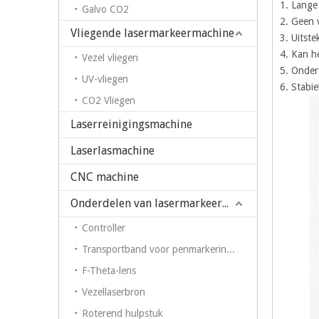
1. Lange
Galvo CO2
2. Geen 
Vliegende lasermarkeermachine
3. Uitste
4. Kan h
Vezel vliegen
5. Onder
UV-vliegen
6. Stabi
CO2 Vliegen
Laserreinigingsmachine
Laserlasmachine
CNC machine
Onderdelen van lasermarkeermachine
Controller
Transportband voor penmarkering op fiberlasermarkeermachine
F-Theta-lens
Vezellaserbron
Roterend hulpstuk