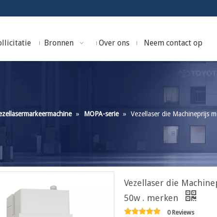
llicitatie
Bronnen
Over ons
Neem contact op
ezellasermarkeermachine
»
MOPA-serie
»
Vezellaser die Machineprijs 
Vezellaser die Machine
50w . merken
0 Reviews