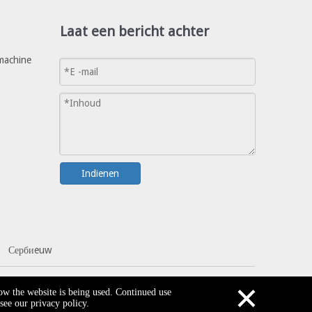
Laat een bericht achter
machine
Indienen
Сербиeuw
×
how the website is being used. Continued use
see our privacy policy.