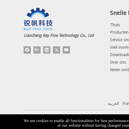
Snelle 
Thuis
Producten
Liaocheng Ray Fine Technology Co., Ltd
Service on
Veel voor
Download
Over ons
Neem cont
العربية
Fra
Auteursrechten © Liaocheng Ray Fine Technology Co., Ltd.
We use cookies to enable all functionalities for best performanc
of our website without having changed your 