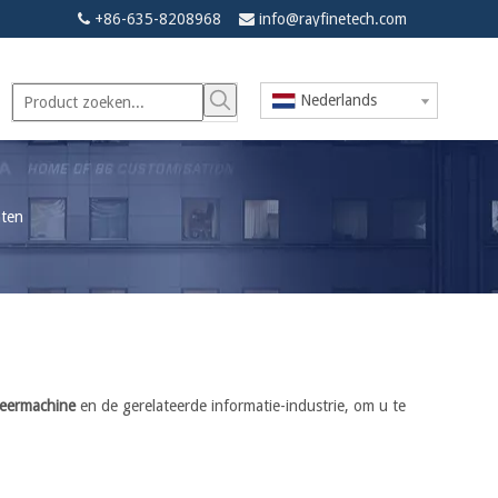
+86-635-8208968
info@rayfinetech.com


Nederlands
ten
keermachine
en de gerelateerde informatie-industrie, om u te