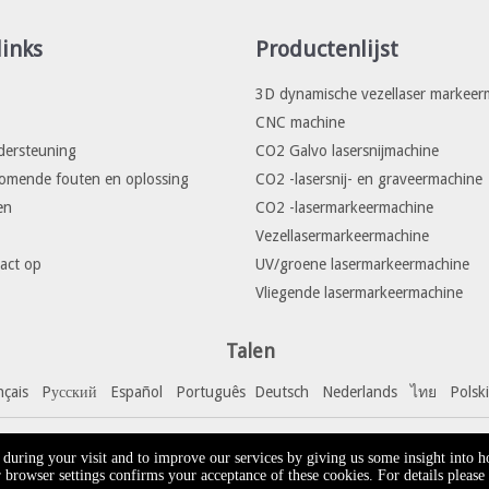
links
Productenlijst
3D dynamische vezellaser markeer
CNC machine
dersteuning
CO2 Galvo lasersnijmachine
komende fouten en oplossing
CO2 -lasersnij- en graveermachine
en
CO2 -lasermarkeermachine
Vezellasermarkeermachine
act op
UV/groene lasermarkeermachine
Vliegende lasermarkeermachine
Talen
nçais
Pусский
Español
Portuguê
s
Deutsch
Nederlands
ไทย
Polski
 Alle rechten voorbehouden.
Sitekaart
e during your visit and to improve our services by giving us some insight into 
browser settings confirms your acceptance of these cookies. For details please 