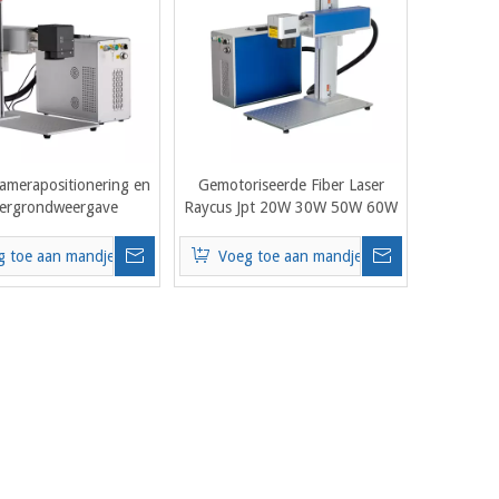
amerapositionering en
Gemotoriseerde Fiber Laser
tergrondweergave
Raycus Jpt 20W 30W 50W 60W
berlasergravure
80W 100W 120W Lasergravure
ngssnijmachine voor
Markering Snijmachine voor
g toe aan mandje
Voeg toe aan mandje
talen kunststof
Metaal Plastic