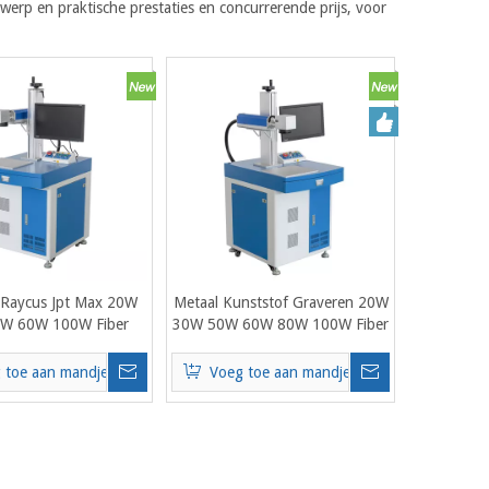
rp en praktische prestaties en concurrerende prijs, voor
 Raycus Jpt Max 20W
Metaal Kunststof Graveren 20W
W 60W 100W Fiber
30W 50W 60W 80W 100W Fiber
rmarkeermachine
Lasermarkeermachine (RAYCUS
sersnijmachine
JPT Laserbron, SINO GALVO
 toe aan mandje
Voeg toe aan mandje
Head, BJJCZ EZCAD Software)