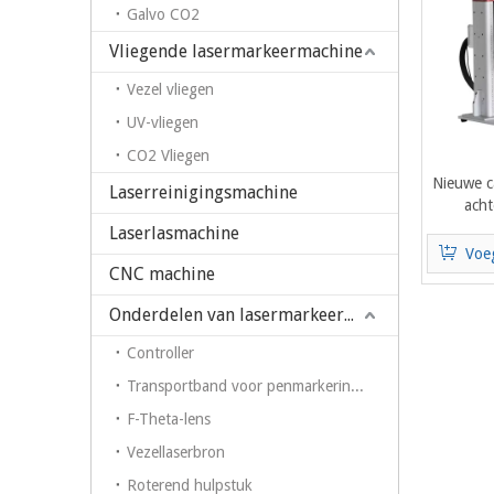
Galvo CO2
Vliegende lasermarkeermachine
Vezel vliegen
UV-vliegen
CO2 Vliegen
Nieuwe c
Laserreinigingsmachine
ach
Fi
Laserlasmachine
Markeri
Voe
me
CNC machine
Onderdelen van lasermarkeermachine
Controller
Transportband voor penmarkering op fiberlasermarkeermachine
F-Theta-lens
Vezellaserbron
Roterend hulpstuk