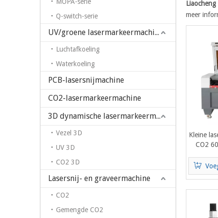
MOPA-serie
Liaocheng 
meer infor
Q-switch-serie
UV/groene lasermarkeermachine
Luchtafkoeling
Waterkoeling
PCB-lasersnijmachine
CO2-lasermarkeermachine
3D dynamische lasermarkeermachine
Vezel 3D
Kleine la
CO2 60
UV 3D
Lase
CO2 3D
Voe
Lasersnij- en graveermachine
CO2
Gemengde CO2