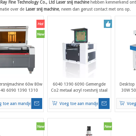
Ray Fine Technology Co., Ltd
Laser snij machine
hebben kenmerkend ontwe
matie over de
Laser snij machine
, neem dan gerust contact met ons op.
sersnijmachine 60w 80w
6040 1390 6090 Gemengde
Desktop
40 6090 1390 1310
Co2 metaal acryl roestvrij staal
30W 50
rsnijmachine Prijs:
lasersnijmachine voor metalen
Lase
plaat en niet-metalen hout
La
g toe aan mandje
Voeg toe aan mandje
Voeg