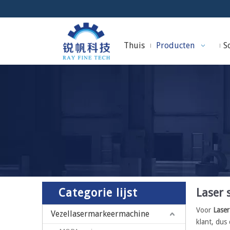
Thuis
Producten
So
Categorie lijst
Laser 
Voor
Laser
Vezellasermarkeermachine
klant, dus