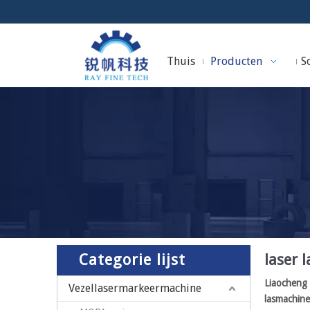
Thuis
Producten
So
Categorie lijst
laser 
Liaocheng 
Vezellasermarkeermachine
lasmachine 