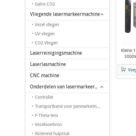
Galvo CO2
Vliegende lasermarkeermachine
Vezel vliegen
UV-vliegen
CO2 Vliegen
Kleine
Laserreinigingsmachine
3000W
Handhel
Laserlasmachine
Alumin
Voe
CNC machine
Onderdelen van lasermarkeermachine
Controller
Transportband voor penmarkering op fiberlasermarkeermachine
F-Theta-lens
Vezellaserbron
Roterend hulpstuk