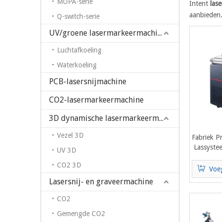
MOPA-serie
Intent
lase
aanbieden
Q-switch-serie
UV/groene lasermarkeermachine
Luchtafkoeling
Waterkoeling
PCB-lasersnijmachine
CO2-lasermarkeermachine
3D dynamische lasermarkeermachine
Vezel 3D
Fabriek Pr
Lassyste
UV 3D
CO2 3D
Voe
Lasersnij- en graveermachine
CO2
Gemengde CO2