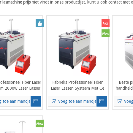
r lasmachine prijs
niet vindt in onze productlijst, kunt u ook contact me
.
ofessioneel Fiber Laser
Fabrieks Professioneel Fiber
Beste p
em 2000w Laser Lasser
Laser Lassen Systeem Met Ce
handheld 
voor Metaal
Certificaat Kleine Lasmachine
me
Prijs:
g toe aan mandje
Voeg toe aan mandje
Voeg