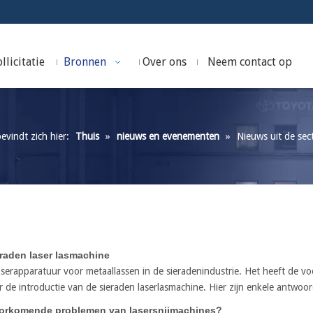
llicitatie
Bronnen
Over ons
Neem contact op
evindt zich hier:
Thuis
»
nieuws en evenementen
»
Nieuws uit de sec
eraden laser lasmachine
aserapparatuur voor metaallassen in de sieradenindustrie. Het heeft de voo
r de introductie van de sieraden laserlasmachine. Hier zijn enkele antwoo
voorkomende problemen van lasersnijmachines?