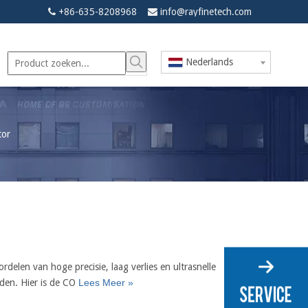
+86-635-8208968
info@rayfinetech.com


Nederlands
tor
rdelen van hoge precisie, laag verlies en ultrasnelle
rden. Hier is de CO
Lees Meer »