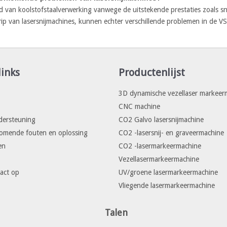
ied van koolstofstaalverwerking vanwege de uitstekende prestaties zoals 
rip van lasersnijmachines, kunnen echter verschillende problemen in de
links
Productenlijst
3D dynamische vezellaser markeer
CNC machine
dersteuning
CO2 Galvo lasersnijmachine
komende fouten en oplossing
CO2 -lasersnij- en graveermachine
en
CO2 -lasermarkeermachine
Vezellasermarkeermachine
act op
UV/groene lasermarkeermachine
Vliegende lasermarkeermachine
Talen