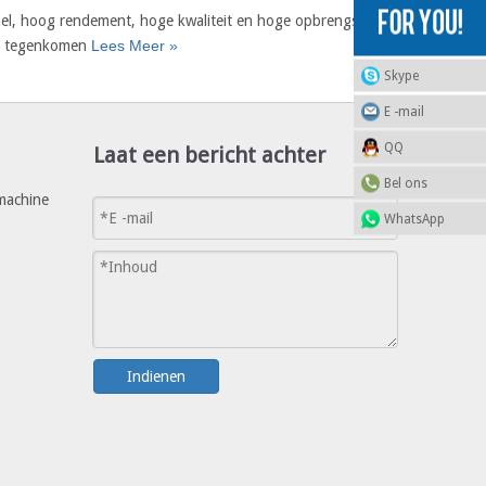
snel, hoog rendement, hoge kwaliteit en hoge opbrengst.
 VS tegenkomen
Lees Meer »
Skype
E -mail
QQ
Laat een bericht achter
Bel ons
machine
WhatsApp
Indienen